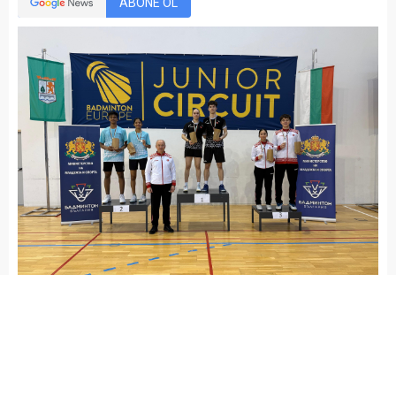
ABONE OL
Yayınlama: 20.04.2026
A
A
+
-