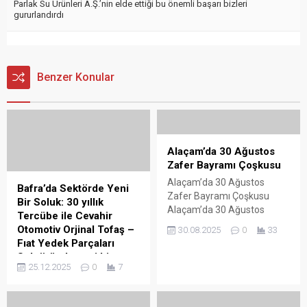
Parlak Su Ürünleri A.Ş.’nin elde ettiği bu önemli başarı bizleri
gururlandırdı
Benzer Konular
Alaçam’da 30 Ağustos
Zafer Bayramı Çoşkusu
Alaçam’da 30 Ağustos
Bafra’da Sektörde Yeni
Zafer Bayramı Çoşkusu
Bir Soluk: 30 yıllık
Alaçam’da 30 Ağustos
Tercübe ile Cevahir
Zafer Bayramının 103. cü yıl
Otomotiv Orjinal Tofaş –
30.08.2025
0
33
dönümü kapsamında çelenk
Fıat Yedek Parçaları
sunma töreni düzenlendi,
Sektöründe yeni bir
protokol üyeleri bayram
25.12.2025
0
7
soluk getirecek
tebriklerini kabul etti.
Bafra’da Sektörde Yeni Bir
Alaçam’da 30 Ağustos
Soluk: 30 yıllık Tercübe ile
Zafer Bayramı’nın 103. yıl