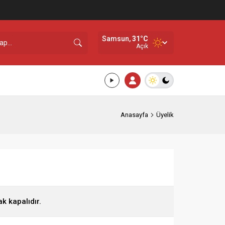
Samsun,
31
°C
Açık
Anasayfa
Üyelik
ak kapalıdır.