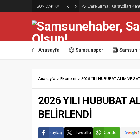
SON DAKİKA
Emre Sırma : Karayolları Ka
Anasayfa
Samsunspor
Samsun 
Anasayfa
Ekonomi
2026 YILI HUBUBAT ALIM VE SAT
2026 YILI HUBUBAT AL
BELİRLENDİ
Paylaş
Tweetle
Gönder