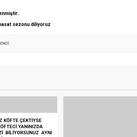
enmiştir.
 hasat sezonu diliyoruz
LENDİ
Bafra Zahire Borsası Kompleksi
Z KÖFTE ÇEKTİYSE
Tanıtım ve İstişare Toplantısı
KÖFTECİ YANINIZDA
Bafra Zahire Borsası Kompleksi
Zİ BİLİYORSUNUZ AYNI
Tanıtım ve İstişare Toplantısı