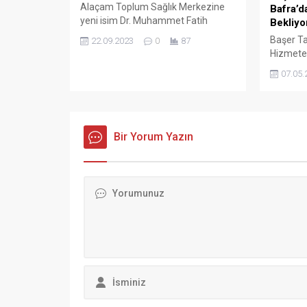
ederek, “Bizim mesleğimizde...
Yönetim 
Daha sonraki yorumlarımda kullanılması için adım, e-p
Ziyaretçi Yorumları - 0 Yorum
Henüz yorum yapılmamış.