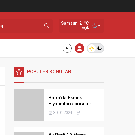
Samsun,
21
°C
Açık
POPÜLER KONULAR
Bafra’da Ekmek
Fiyatından sonra bir
Zamda Dolmuş
30.01.2024
0
Ücretlerine