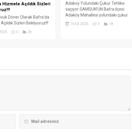
Kurulu Başkanı İrfan...
çukur...
osta adresim ve site adresim bu tarayıcıya kaydedilsin.