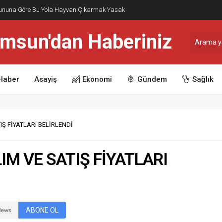
nununa Göre Bu Yola Hayvan Çıkarmak Yasak
Haber
Asayiş
Ekonomi
Gündem
Sağlık
IŞ FİYATLARI BELİRLENDİ
IM VE SATIŞ FİYATLARI
ABONE OL