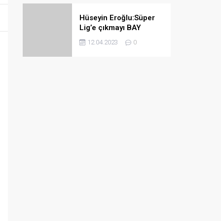
Hüseyin Eroğlu:Süper
Lig’e çıkmayı BAY
haftada bile
12.04.2023
0
garantileyebiliriz