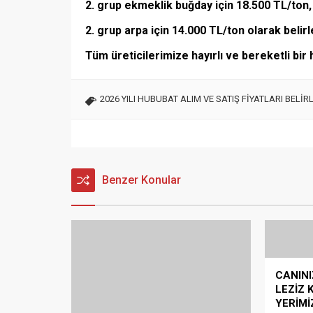
2. grup ekmeklik buğday için 18.500 TL/ton,
2. grup arpa için 14.000 TL/ton olarak belirl
Tüm üreticilerimize hayırlı ve bereketli bir
2026 YILI HUBUBAT ALIM VE SATIŞ FİYATLARI BELİR
Benzer Konular
📌 Ondokuzmayıs’ta Kivi Üretimi
CANINI
Hızla Artıyor!
LEZİZ 
📌 Ondokuzmayıs’ta Kivi Üretimi
YERİMİ
Hızla Artıyor! Samsun’un 19 Mayıs