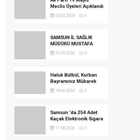
Ak Parti 19 Mayıs
Meclis Üyeleri Açıklandı
20.02.2024
0
SAMSUN İL SAĞLIK
MÜDÜRÜ MUSTAFA
URAS OLDU
21.09.2023
0
Haluk Bülbül, Kurban
Bayramınız Mübarek
Olsun
18.06.2024
0
Samsun ‘da 254 Adet
Kaçak Elektronik Sigara
Ele Geçirilmiştir
11.08.2023
0