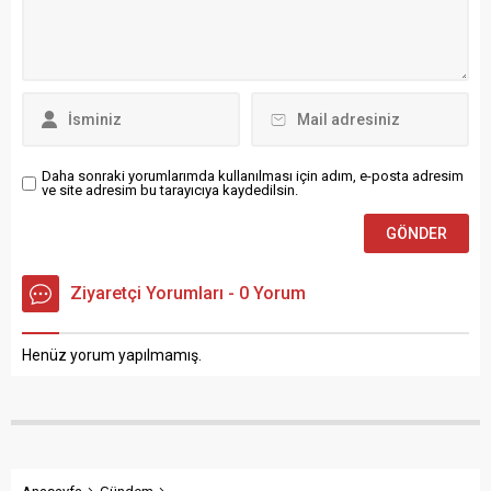
lezzet ile iz bırakmaya
kararlıyız İSMAİL USTA
PİDE SALONU Tabakhane
Mahallesi Güven Sokak No :
17 Bulvar Şubesimiz (1)
yerimize bir sizlerin yoğun
istek üzerine Şubemizi ikiye
çıkardık. Emirefendi
Daha sonraki yorumlarımda kullanılması için adım, e-posta adresim
ve site adresim bu tarayıcıya kaydedilsin.
Mahallesi...
Ziyaretçi Yorumları - 0 Yorum
Henüz yorum yapılmamış.