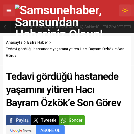
ÜRETİM BAŞLADI BAŞKAN KILIÇ SANAYİCİLERİ ZİYARET ETTİ
Anasayfa
Bafra Haber
Tedavi gördüğü hastanede yaşamını yitiren Hacı Bayram Özkök’e Son
Görev
Tedavi gördüğü hastanede
yaşamını yitiren Hacı
Bayram Özkök’e Son Görev
Paylaş
Tweetle
Gönder
ABONE OL