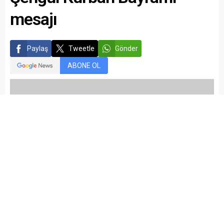
Paylaş
Tweetle
Gönder
ABONE OL
Yayınlama: 25.05.2026
A
A
+
-