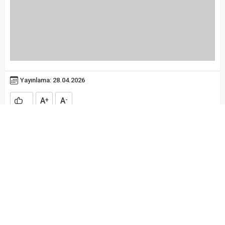
Yayınlama: 28.04.2026
A
A
+
-
Bafra Ovası Sulama Şubesi DSİ 76. Şube Müdürlüğü
Yapılandı
Bafra Ovası Sulama Şubesi DSİ 76. Şube Müdürlüğü
Olarak Yeniden Yapılandırıldı
Bafra Ovası Sulama Şubesi ile ilgili uzun süredir
yürütülen girişimler ve yapılan görüşmeler