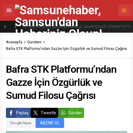
ÜRETİM BAŞLADI BAŞKAN KILIÇ SANAYİCİLERİ ZİYARET ETTİ
Anasayfa
Gündem
Bafra STK Platformu’ndan Gazze İçin Özgürlük ve Sumud Filosu Çağrısı
Bafra STK Platformu’ndan
Gazze İçin Özgürlük ve
Sumud Filosu Çağrısı
Paylaş
Tweetle
Gönder
ABONE OL