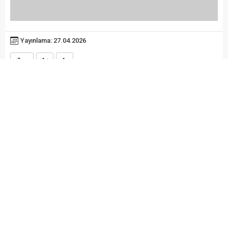
Yayınlama: 27.04.2026
A
A
+
-
AK Parti Heyetinden Bafra TSO’ya Ziyaret
Ak Parti Samsun Milletvekili Orhan Kırcalı ve
beraberindeki AK Parti heyeti, Bafra Ticaret ve
Sanayi Odası’nı ziyaret etti.