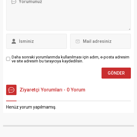
siyaset, iş dünyası ve sivil
Kaymakamımız Dr. Mustafa
toplum temsilcilerinin
Altınpınar, İlçe Milli Eğitim
katıldığı görkemli törenle
Müdürü Mehmet
açıldı. İş insanları Mehmet
Değermenci, İlçe Tarım ve
Alkan ve Nevriz Sekmen’in
Orman Müdürü Mehmet
işletmeciliğini üstlendiği
Güreş, İlçe Emniyet
Florya Bafra...
Müdürü...
Daha sonraki yorumlarımda kullanılması için adım, e-posta adresim
ve site adresim bu tarayıcıya kaydedilsin.
Ziyaretçi Yorumları - 0 Yorum
Henüz yorum yapılmamış.