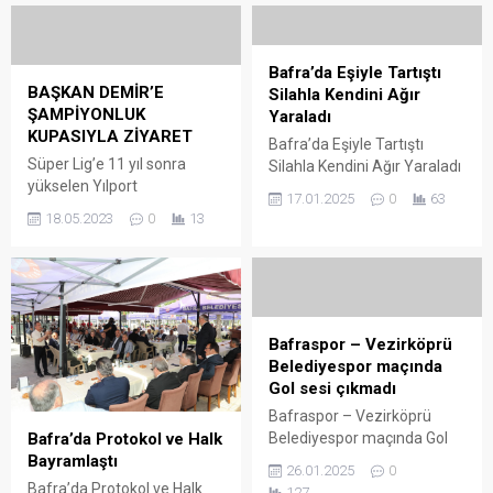
Bafra’da Eşiyle Tartıştı
BAŞKAN DEMİR’E
Silahla Kendini Ağır
ŞAMPİYONLUK
Yaraladı
KUPASIYLA ZİYARET
Bafra’da Eşiyle Tartıştı
Süper Lig’e 11 yıl sonra
Silahla Kendini Ağır Yaraladı
yükselen Yılport
SAMSUN’UN Bafra
17.01.2025
0
63
Samsunspor’da İcra Kurulu
ilçesinde akşam saatlerinde
18.05.2023
0
13
Üyeleri Soner Soykan ve
4 yıllık evli olan karı kocanın
Suat Çakır, şampiyonluk
bilinmeyen nedeyle çıkan
kupasını Samsun
tartışmasında 36 yaşındaki
Büyükşehir Belediye
İbrahim G.isimli koca
Başkanı Mustafa Demir’e
gögüsten ağır şekilde
getirdi. 11 yıl aradan sonra
kendini yaraladı. Bafra’nın
Bafraspor – Vezirköprü
Süper Lig’e yükselen Yılport
İshaklı Mahallesi Kardelen
Belediyespor maçında
Samsunspor İcra Kurulu
Sitesi’nde yaşanan olayda,
Gol sesi çıkmadı
Üyeleri Soner Soykan ve
eşiyle tartışan İbrahim G.
Bafraspor – Vezirköprü
Suat Çakır, Samsun
(36), isimli genç silahla
Bafra’da Protokol ve Halk
Belediyespor maçında Gol
Büyükşehir Belediye
göğsüne ateş...
Bayramlaştı
sesi çıkmadı Samsun
26.01.2025
0
Başkanı Mustafa Demir’i
Bölgesi Süper Amatör (SAL)
Bafra’da Protokol ve Halk
127