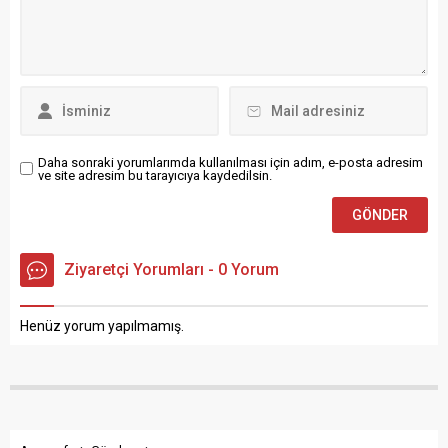
Alaçamspor Bocce takımı
Bafra İlçe Teşkilatı tam
bütün kategorilerde derece
kadro ile Ankara’da yerini
alarak Raffa Türkiye
aldı....
Şampiyonasında Samsun
ilini temsil etmeyi hak
kazandı....
Daha sonraki yorumlarımda kullanılması için adım, e-posta adresim
ve site adresim bu tarayıcıya kaydedilsin.
Ziyaretçi Yorumları - 0 Yorum
Henüz yorum yapılmamış.