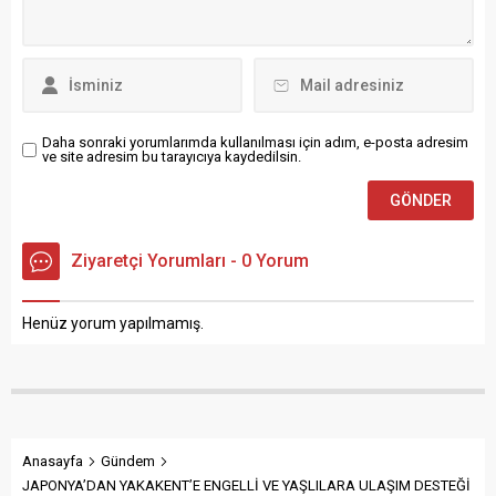
Adnan Menderes Parkı
Özcan, Bafra Sanayi Sitesi
Düğün...
Esnafına ve Halkına kaliteli
hizmet için varız. Bizleri...
Daha sonraki yorumlarımda kullanılması için adım, e-posta adresim
ve site adresim bu tarayıcıya kaydedilsin.
Ziyaretçi Yorumları - 0 Yorum
Henüz yorum yapılmamış.
Anasayfa
Gündem
JAPONYA’DAN YAKAKENT’E ENGELLİ VE YAŞLILARA ULAŞIM DESTEĞİ