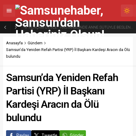
ALAÇAM DEVLET HASTANESİNDE ANNE SÜTÜYLE BESLENMENİN ÖNEMİNE DİKKAT ÇEKİLDİ
Anasayfa
Gündem
Samsun’da Yeniden Refah Partisi (YRP) İl Başkanı Kardeşi Aracın da Ölü
bulundu
Samsun’da Yeniden Refah
Partisi (YRP) İl Başkanı
Kardeşi Aracın da Ölü
bulundu
Paylaş
Tweetle
Gönder