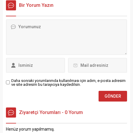
rejimi karşıtı muhalif
Derya Tuna’nın oğulları İdo
Bir Yorum Yazın
grupların ele geçirdiği kritik
Tatlıses’in 2021 yılında
noktalardan biri de Halep
evlendiği Yasemin Şefkatli
Kalesi. Şehrin simgelerinden
aileye güzel haberi verdi.
sayılan kaleden gelen bir
İbrahim Tatlıses, Beyaz
görüntü sosyal medyada
Magazin programına
çokça konuşuluyor. Kaleye
açıklama yaptı. Yasemin
Türk bayrağının çekildiği an
Şefkatli, ikiz bebek bekliyor,
kameraya yansıdı. Türk
bebeklerden...
bayrağı Halep...
Daha sonraki yorumlarımda kullanılması için adım, e-posta adresim
ve site adresim bu tarayıcıya kaydedilsin.
Ziyaretçi Yorumları - 0 Yorum
Henüz yorum yapılmamış.