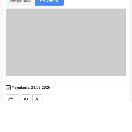
ABONE OL
Yayınlama: 21.03.2026
A
A
+
-
İYİ Parti Bafra Belediye Meclis Üyesi Adem Demir’den
” Ramazan Bayramı” mesajı