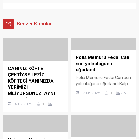
Benzer Konular
Polis Memuru Fedai Can
son yolculuğuna
CANINIZ KÖFTE
uğurlandı
ÇEKTİYSE LEZİZ
Polis Memuru Fedai Can son
KÖFTECİ YANINIZDA
yolculuğuna uğurlandı Kalp
YERİMİZİ
krizi sonucu hayatını
BİLİYORSUNUZ AYNI
12.06.2025
0
36
kaybeden Polis memuru
YERDEYİZ
Fedai Can Meslektaşları ve
18.03.2025
0
13
CANINIZ KÖFTE ÇEKTİYSE
sevenleri tarafından
LEZİZ KÖFTECİ YANINIZDA
dualarla son yolculuğuna
YERİMİZİ BİLİYORSUNUZ
uğurlandı. Samsun Emniyet
AYNI YERDEYİZ SALİM
Müdürlüğü’ne bağlı Recep
USTA – LEZZETİNDE
Tokur Polis Merkezinde
DAMAKLARDA İZ BIRAKAN