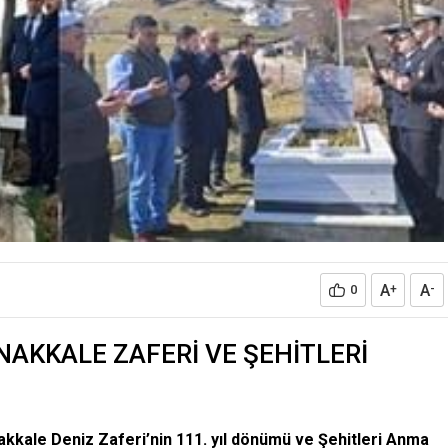
A
A
0
+
-
AKKALE ZAFERİ VE ŞEHİTLERİ
kkale Deniz Zaferi’nin 111. yıl dönümü ve Şehitleri Anma