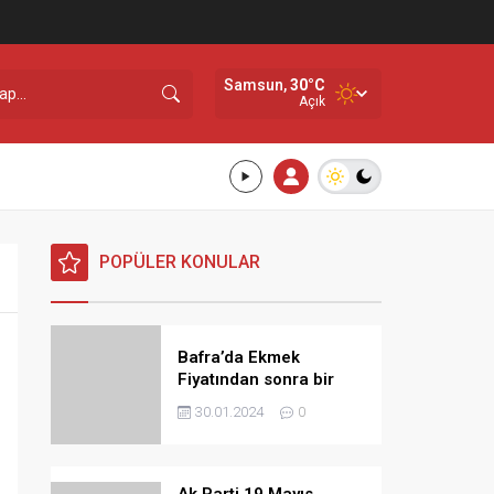
Samsun,
30
°C
Açık
POPÜLER KONULAR
Bafra’da Ekmek
Fiyatından sonra bir
Zamda Dolmuş
30.01.2024
0
Ücretlerine