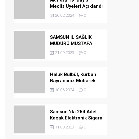
Ak Parti 19 Mayıs
Meclis Üyeleri Açıklandı
20.02.2024
0
SAMSUN İL SAĞLIK
MÜDÜRÜ MUSTAFA
URAS OLDU
21.09.2023
0
Haluk Bülbül, Kurban
Bayramınız Mübarek
Olsun
18.06.2024
0
Samsun ‘da 254 Adet
Kaçak Elektronik Sigara
Ele Geçirilmiştir
11.08.2023
0