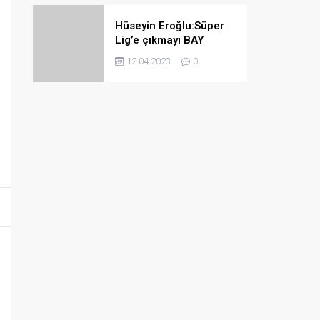
Hüseyin Eroğlu:Süper
Lig’e çıkmayı BAY
haftada bile
12.04.2023
0
garantileyebiliriz