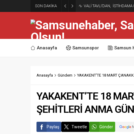
SON DAKİKA
VALİ TAVLI’DAN, İSTİHDAMA
Anasayfa
Samsunspor
Samsun 
Anasayfa
Gündem
YAKAKENT’TE 18 MART ÇANAKKA
YAKAKENT’TE 18 MAR
ŞEHİTLERİ ANMA GÜN
Paylaş
Tweetle
Gönder