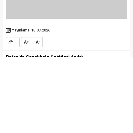
Yayınlama: 18.03.2026
A
A
+
-
Bafra’da Çanakkale Şehitleri Anıldı
Samsun’un Bafra ilçesinde,18 Mart Çanakkale Deniz
Zaferi 111. yıl dönümü ve Şehitleri Anma Günü
kapsamında
Bafra Şehitliği’nde yapılan programla ile
Çanakkale ve tüm Şehitler anıldı.