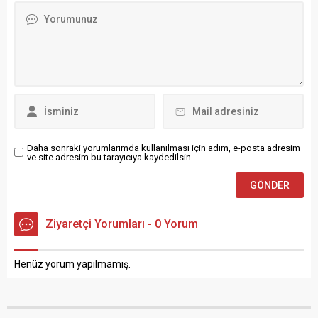
Lezzetin Adresi Biz Sizler
merasiminden sonra düğün
için Et ve Tavuk Dönerde
yaparcasına eğlenip
Damaklarınızda İz
coştular. Bafra’da Sinan
bırakmaya kararlıyız
Gürsül ve Sümeyra Keskin,
Lezzetimiz Et ve Tavuk
Bafra Belediyesi Nikah
Dönerlerimizde Saklı !!!
Salonunda Nikah
Düğün –...
memurunun nikâhlarını
kıyması dan...
Daha sonraki yorumlarımda kullanılması için adım, e-posta adresim
ve site adresim bu tarayıcıya kaydedilsin.
Ziyaretçi Yorumları - 0 Yorum
Henüz yorum yapılmamış.