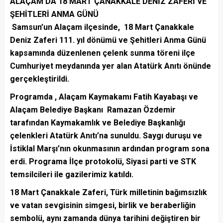
ALAÇAM’DA 18 MART ÇANAKKALE DENİZ ZAFERİ VE
ŞEHİTLERİ ANMA GÜNÜ
Samsun’un Alaçam ilçesinde, 18 Mart Çanakkale
Deniz Zaferi 111. yıl dönümü ve Şehitleri Anma Günü
kapsamında düzenlenen çelenk sunma töreni ilçe
Cumhuriyet meydanında yer alan Atatürk Anıtı önünde
gerçekleştirildi.
Programda , Alaçam Kaymakamı Fatih Kayabaşı ve
Alaçam Belediye Başkanı Ramazan Özdemir
tarafından Kaymakamlık ve Belediye Başkanlığı
çelenkleri Atatürk Anıtı’na sunuldu. Saygı duruşu ve
İstiklal Marşı’nın okunmasının ardından program sona
erdi. Programa İlçe protokolü, Siyasi parti ve STK
temsilcileri ile gazilerimiz katıldı.
18 Mart Çanakkale Zaferi, Türk milletinin bağımsızlık
ve vatan sevgisinin simgesi, birlik ve beraberliğin
sembolü, aynı zamanda dünya tarihini değiştiren bir