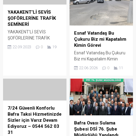
YAKAKENT’Lİ SEVİS
ŞOFÖRLERİNE TRAFİK
SEMİNERİ
YAKAKENT’Lİ SEVİS
Esnaf Vatandaş Bu
ŞOFÖRLERİNE TRAFİK
Çukuru Biz mi Kapatalım
SEMİNERİ SAMSUN’UN
Kimin Görevi
22.09.2023
0
19
Yakakent ilçesinde, Okul
Esnaf Vatandaş Bu Çukuru
Servis Araçları Sürücülerine
Biz mi Kapatalım Kimin
yönelik “Trafik Eğitim
Görevi Samsun’un Bafra
22.06.2026
0
11
Semineri” tertip edildi.
ilçesi, Hacınabi Mahallesi
2023-2024 Eğitim ve
Atatürk Bulvarı yolu
Öğretim yılında alınacak
üzerindeki oluşan çukur
trafik tedbirleri, 2021-2023
Tehlikeye Davetiye çıkarıyor.
Karayolu Trafik Güvenliği
Hacınabi Mahallesi Atatürk
Eylem Planı ve Okul Servis
Bulvarı yolu üzerindeki
Araçları Yönetmeliği
Esnaf ve vatandaş
7/24 Güvenli Konforlu
kapsamında; Alaçam Trafik
yetkililere seslendi. Bu yol
Bafra Taksi Hizmetinizde
Jandarma Timleri, Yakakent
üzerinde oluşan Çukuru kim
Sizler için Varız Devam
Bafra Ovası Sulama
İlçe Emniyet Müdürlüğü...
kapatacak, vatandaş, esnaf,
Ediyoruz – 0544 562 03
Şubesi DSİ 76. Şube
Büyükşehir veya Bafra
31
Müdürlüğü Yapılandı