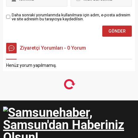
sizlerin yoğun istek üzerine
Şubemizi ikiye çıkardık.
Emirefendi Mahallesi
Daha sonraki yorumlarımda kullanılması için adım, e-posta adresim
ve site adresim bu tarayıcıya kaydedilsin.
Süleymantürk...
Ziyaretçi Yorumları - 0 Yorum
Henüz yorum yapılmamış.