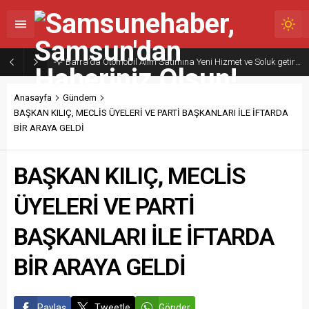
Bafra’da Otomobil Alım Satımına Yeni Hizmet ve Soluk getiriyoruz ; BAFRA OTO PAZARI Hizmete Hazırlanıyor
Anasayfa
Gündem
BAŞKAN KILIÇ, MECLİS ÜYELERİ VE PARTİ BAŞKANLARI İLE İFTARDA
BİR ARAYA GELDİ
BAŞKAN KILIÇ, MECLİS
ÜYELERİ VE PARTİ
BAŞKANLARI İLE İFTARDA
BİR ARAYA GELDİ
Paylaş
Tweetle
Gönder