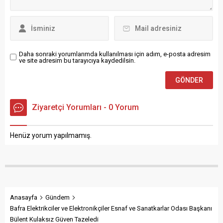
meydana geldi. Samsun’un
19 Mayıs ilçesi Yörükler
mahallesinde meydana
gelen trafik kazasında...
Daha sonraki yorumlarımda kullanılması için adım, e-posta adresim
ve site adresim bu tarayıcıya kaydedilsin.
Ziyaretçi Yorumları - 0 Yorum
Henüz yorum yapılmamış.
Anasayfa
Gündem
Bafra Elektrikciler ve Elektronikçiler Esnaf ve Sanatkarlar Odası Başkanı
Bülent Kulaksız Güven Tazeledi