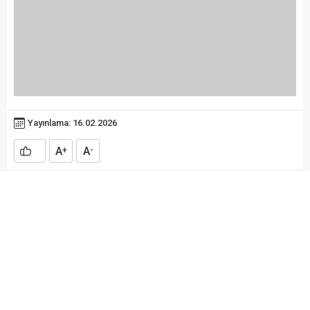
Yayınlama: 16.02.2026
A
A
+
-
Bafra Elektrikciler ve Elektronikçiler Esnaf ve
Sanatkarlar Odası Başkanı Bülent Kulaksız Güven
Tazeledi
Bafra Elektrikciler ve Elektronikçiler Esnaf ve
Sanatkarlar Odası 19.Olağan Genel Kurul Seçimi Mevcut
Başkan Bülent Kulaksız tek liste ile girdiği seçimde
Üyelerinin oylarıyla başkanlığa tekrar seçilerek güven