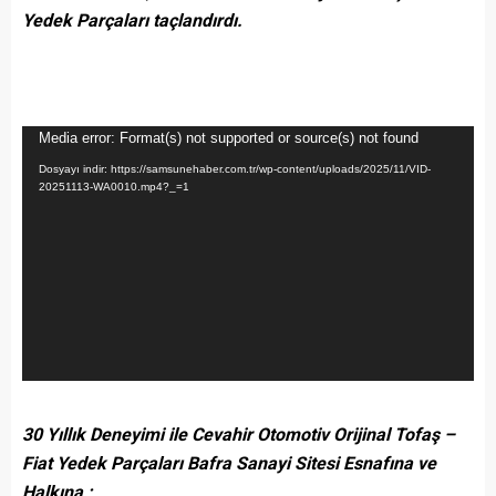
Yedek Parçaları taçlandırdı.
Video
Media error: Format(s) not supported or source(s) not found
oynatıcı
Dosyayı indir: https://samsunehaber.com.tr/wp-content/uploads/2025/11/VID-
20251113-WA0010.mp4?_=1
30 Yıllık Deneyimi ile Cevahir Otomotiv Orijinal Tofaş –
Fiat Yedek Parçaları Bafra Sanayi Sitesi Esnafına ve
Halkına ;