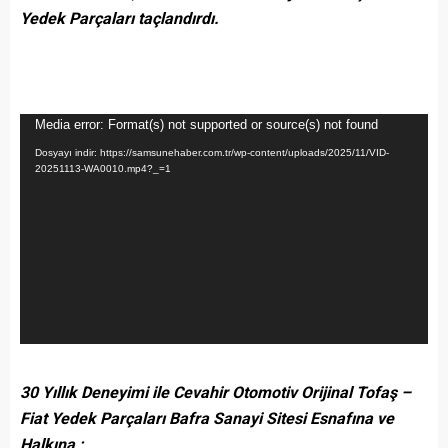
Yedek Parçaları taçlandırdı.
Video
Media error: Format(s) not supported or source(s) not found
oynatıcı
Dosyayı indir: https://samsunehaber.com.tr/wp-content/uploads/2025/11/VID-
20251113-WA0010.mp4?_=1
30 Yıllık Deneyimi ile Cevahir Otomotiv Orijinal Tofaş –
Fiat Yedek Parçaları Bafra Sanayi Sitesi Esnafına ve
Halkına ;