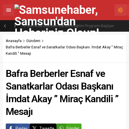
ALAÇAM DEVLET HASTANESİNDE ANNE SÜTÜYLE BESLENMENİN ÖNEMİNE DİKKAT ÇEKİLDİ
Anasayfa
Gündem
Bafra Berberler Esnaf ve Sanatkarlar Odası Başkanı İmdat Akay ” Miraç
Kandili ” Mesajı
Bafra Berberler Esnaf ve
Sanatkarlar Odası Başkanı
İmdat Akay ” Miraç Kandili ”
Mesajı
Paylaş
Tweetle
Gönder