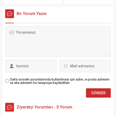
gerçekleştirildi. Toplantıda;
boğulma tehlikesi geçirdi.
üniversitenin akademik kalite
Olayın fark edilmesi
süreçleri, araştırma
sonucu denizden
kapasitesinin artırılması,
çıkarılan çocuk 112 acil
paydaş iş birlikleri ve geleceğe
yardım ekipleri
yönelik stratejik hedefler ele
tarafından Alaçam
alındı. Üniversite–sanayi iş
Devlet Hastanesine
birliğinin güçlendirilmesine
kaldırıldı. Alaçam Devlet
yönelik değerlendirmeler
hastanesinde yapılan ilk
yapılırken, bölgesel kalkınmaya
müdahalenin...
katkı...
Daha sonraki yorumlarımda kullanılması için adım, e-posta adresim
ve site adresim bu tarayıcıya kaydedilsin.
Ziyaretçi Yorumları - 0 Yorum
Henüz yorum yapılmamış.