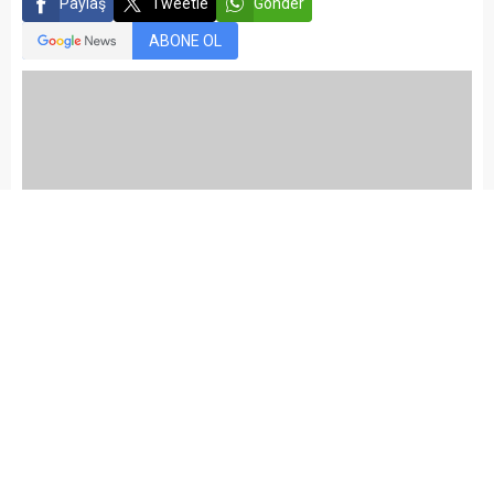
Yayınlama: 14.01.2026
A
A
+
-
AKAY Kuyumcu Merhum Akın
Genç ve Oğulları Adına