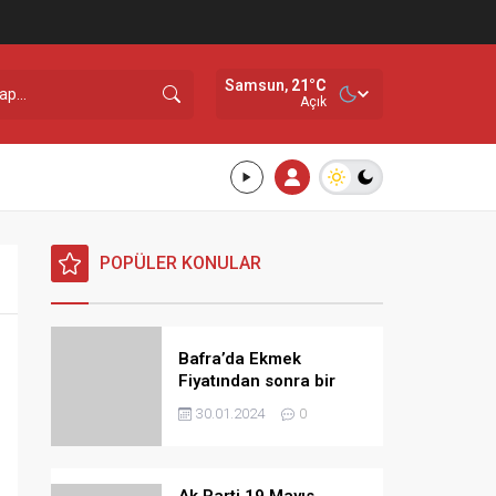
Samsun,
21
°C
Açık
POPÜLER KONULAR
Bafra’da Ekmek
Fiyatından sonra bir
Zamda Dolmuş
30.01.2024
0
Ücretlerine