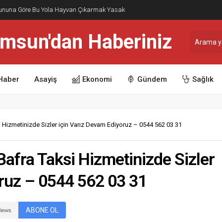
nununa Göre Bu Yola Hayvan Çıkarmak Yasak
Haber
Asayiş
Ekonomi
Gündem
Sağlık
i Hizmetinizde Sizler için Varız Devam Ediyoruz – 0544 562 03 31
Bafra Taksi Hizmetinizde Sizler
oruz – 0544 562 03 31
ABONE OL