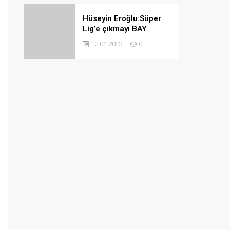
Hüseyin Eroğlu:Süper
Lig’e çıkmayı BAY
haftada bile
12.04.2023
0
garantileyebiliriz