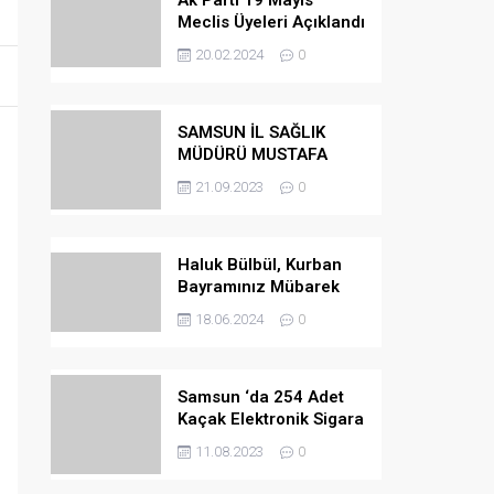
Ak Parti 19 Mayıs
Meclis Üyeleri Açıklandı
20.02.2024
0
SAMSUN İL SAĞLIK
MÜDÜRÜ MUSTAFA
URAS OLDU
21.09.2023
0
Haluk Bülbül, Kurban
Bayramınız Mübarek
Olsun
18.06.2024
0
Samsun ‘da 254 Adet
Kaçak Elektronik Sigara
Ele Geçirilmiştir
11.08.2023
0