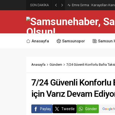
SON DAKİKA
Emre Sırma : Karayolları Ka
Anasayfa
Samsunspor
Samsun 
Anasayfa
Gündem
7/24 Güvenli Konforlu Bafra Taks
7/24 Güvenli Konforlu 
için Varız Devam Ediy
Paylaş
Tweetle
Gönder