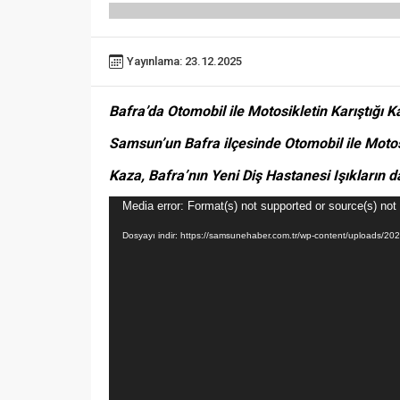
Yayınlama: 23.12.2025
Bafra’da Otomobil ile Motosikletin Karıştığı K
Samsun’un Bafra ilçesinde Otomobil ile Motosik
Kaza, Bafra’nın Yeni Diş Hastanesi Işıkların
Video
Media error: Format(s) not supported or source(s) not
oynatıcı
Dosyayı indir: https://samsunehaber.com.tr/wp-content/uploads