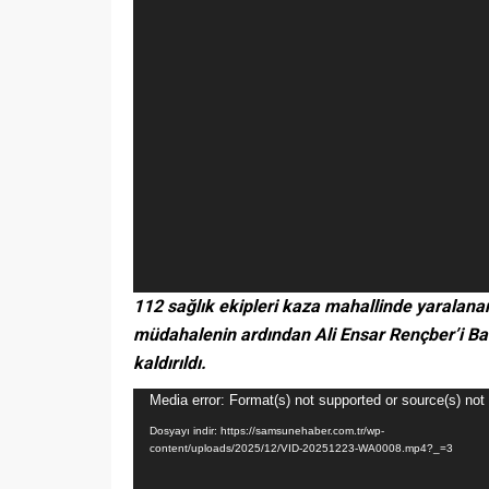
112 sağlık ekipleri kaza mahallinde yaralanan
müdahalenin ardından Ali Ensar Rençber’i Ba
kaldırıldı.
Video
Media error: Format(s) not supported or source(s) not
oynatıcı
Dosyayı indir: https://samsunehaber.com.tr/wp-
content/uploads/2025/12/VID-20251223-WA0008.mp4?_=3