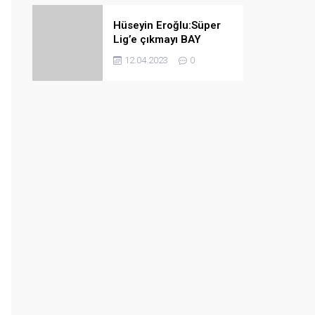
Hüseyin Eroğlu:Süper
Lig’e çıkmayı BAY
haftada bile
12.04.2023
0
garantileyebiliriz