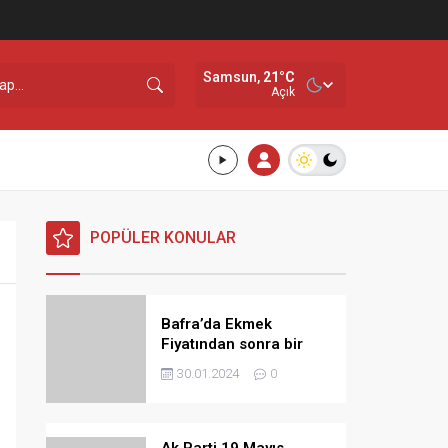
Samsun,
21
°C
Açık
POPÜLER KONULAR
Bafra’da Ekmek
Fiyatından sonra bir
Zamda Dolmuş
30.01.2024
0
Ücretlerine