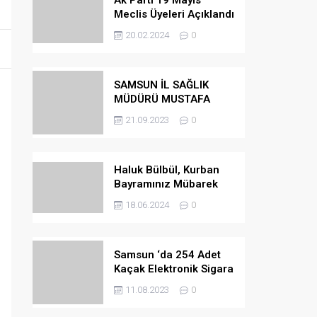
Ak Parti 19 Mayıs
Meclis Üyeleri Açıklandı
20.02.2024
0
SAMSUN İL SAĞLIK
MÜDÜRÜ MUSTAFA
URAS OLDU
21.09.2023
0
Haluk Bülbül, Kurban
Bayramınız Mübarek
Olsun
18.06.2024
0
Samsun ‘da 254 Adet
Kaçak Elektronik Sigara
Ele Geçirilmiştir
11.08.2023
0