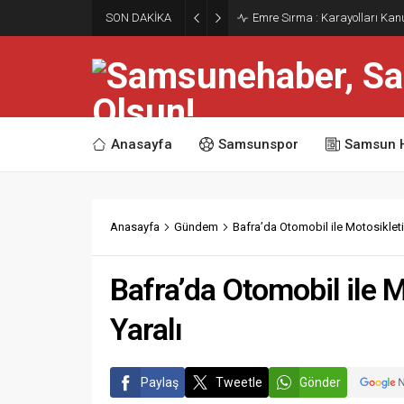
SON DAKİKA
Emre Sırma : Karayolları Ka
Anasayfa
Samsunspor
Samsun 
Anasayfa
Gündem
Bafra’da Otomobil ile Motosikletin
Bafra’da Otomobil ile M
Yaralı
Paylaş
Tweetle
Gönder