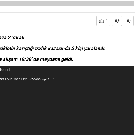
A
A
1
+
-
aza 2 Yaralı
letin karıştığı trafik kazasında 2 kişi yaralandı.
 da akşam 19:30′ da meydana geldi.
 found
/2025/12/VID-20251223-WA0000.mp4?_=1