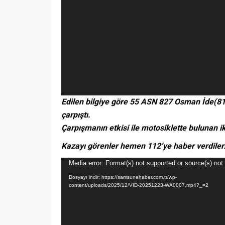
Edilen bilgiye göre 55 ASN 827 Osman İde(81)
çarpıştı.
Çarpışmanın etkisi ile motosiklette bulunan ik
Kazayı görenler hemen 112’ye haber verdiler. 
Video
Media error: Format(s) not supported or source(s) not
oynatıcı
Dosyayı indir: https://samsunehaber.com.tr/wp-
content/uploads/2025/12/VID-20251223-WA0007.mp4?_=2