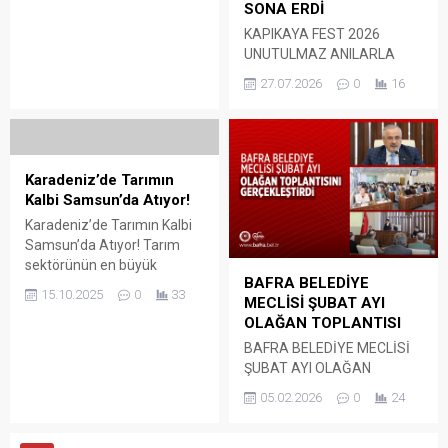
Yeni bir Gelecek için muhtar
SONA ERDİ
Kursu dualarla açılışı yapıldı.
adayıyım dedi....
Program Bafra Hacı Yıldız
KAPIKAYA FEST 2026
Camii İmam Hatibi Murat
UNUTULMAZ ANILARLA
Topal’ın sunumu ile başladı.
SONA ERDİ Samsun’un
27.07.2026
0
16
Bafra Çarşı Camii İmam
Bafra İlçe Belediyesi’nin ev
Hatibi Hafız Osman
sahipliğinde düzenlenen VII.
Güleryüz’ün Kur’a Tilavetinin
Uluslararası Kapıkaya Doğa
ardından Bafra İlçe Müftüsü
Sporları ve Kültür Festivali,
İbrahim Memiş yaptığı
unutulmaz anılar ile sona
Karadeniz’de Tarımın
konuşmada,’’ Açılış ile ilgili...
erdi. Beş gün boyunca doğa,
Kalbi Samsun’da Atıyor!
spor, kültür ve müziği aynı
Karadeniz’de Tarımın Kalbi
çatı altında buluşturarak
Samsun’da Atıyor! Tarım
binlerce ziyaretçiye ev
sektörünün en büyük
sahipliği yapan Kapıkaya
BAFRA BELEDİYE
buluşması Samsun Tarım,
Fest; çok yönlü programı,
15.10.2025
0
33
MECLİSİ ŞUBAT AYI
Hayvancılık ve Teknolojileri
renkli...
OLAĞAN TOPLANTISI
Fuarı 10. Kez kapılarını açtı!
15-19 Ekim 2025 tarihleri
BAFRA BELEDİYE MECLİSİ
arasında Tüyap Samsun
ŞUBAT AYI OLAĞAN
Fuar ve Kongre Merkezi’nde
TOPLANTISINI
05.02.2026
0
24
gerçekleşen fuar; tarım
GERÇEKLEŞTİRDİ
makineleri, tohum, fide,
Samsun’un Bafra İlçe
gübre, sulama sistemleri,