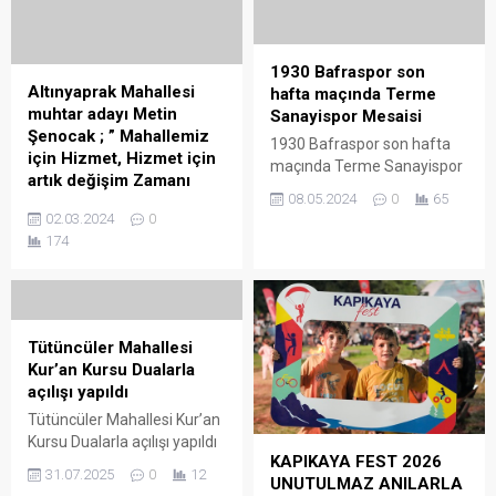
1930 Bafraspor son
Altınyaprak Mahallesi
hafta maçında Terme
muhtar adayı Metin
Sanayispor Mesaisi
Şenocak ; ” Mahallemiz
1930 Bafraspor son hafta
için Hizmet, Hizmet için
maçında Terme Sanayispor
artık değişim Zamanı
Mesaisi 1930 Bafraspor Bal
08.05.2024
0
65
Altınyaprak Mahallesi
Ligine yükselme Playy Off
02.03.2024
0
muhtar adayı Metin
maçlarının 14. haftasında
174
Şenocak ; ” Mahallemiz için
Pazar günü kendi sahası
Hizmet, Hizmet için artık
taraftarı önünde Playy Off
değişim Zamanı 31 Mart
maçının son haftası
2024 tarihinde yapılacak
maçında konuk edeceği
olan Mahalli İdareler Seçimi
Terme Sanayispor maçının
Tütüncüler Mahallesi
öncesi Altınyaprak
hazırlıklarını Teknik Direktör
Kur’an Kursu Dualarla
mahallesi muhtar adayı
Ahmet Ertem yönetimin de
açılışı yapıldı
Metin Şenocak, ”
Yenile Antrenmanı ile
Tütüncüler Mahallesi Kur’an
Mahallemiz için Hizmet,
başladı. 1930 Bafraspor Bal
Kursu Dualarla açılışı yapıldı
Hizmet için artık değişim
Ligine...
KAPIKAYA FEST 2026
Samsun’un Bafra ilçesinde
zamanı, Mahallemiz için
31.07.2025
0
12
UNUTULMAZ ANILARLA
Tütüncüler Mahallesi Kur’an