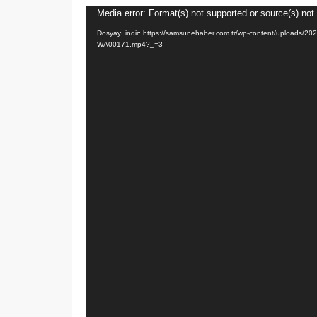
Video
Media error: Format(s) not supported or source(s) not
oynatıcı
Dosyayı indir: https://samsunehaber.com.tr/wp-content/uploads/2
WA00171.mp4?_=3