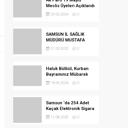
Ak Parti 19 Mayıs
Meclis Üyeleri Açıklandı
20.02.2024
0
SAMSUN İL SAĞLIK
MÜDÜRÜ MUSTAFA
URAS OLDU
21.09.2023
0
Haluk Bülbül, Kurban
Bayramınız Mübarek
Olsun
18.06.2024
0
Samsun ‘da 254 Adet
Kaçak Elektronik Sigara
Ele Geçirilmiştir
11.08.2023
0