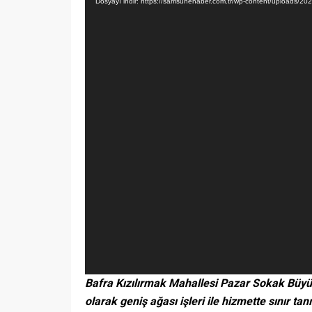
Dosyayı indir: https://samsunehaber.com.tr/wp-content/uploads
Bafra Kızılırmak Mahallesi Pazar Sokak Büyük
olarak geniş ağası işleri ile hizmette sınır tan