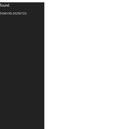
 found
025/08/VID-20250722-