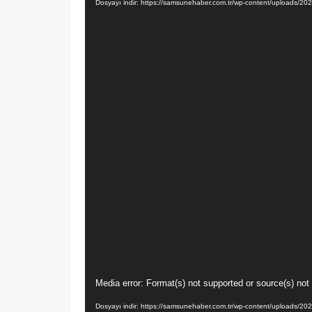
Dosyayı indir: https://samsunehaber.com.tr/wp-content/uploads
Video
Media error: Format(s) not supported or source(s) not
oynatıcı
Dosyayı indir: https://samsunehaber.com.tr/wp-content/uploads