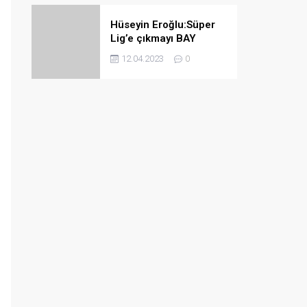
Hüseyin Eroğlu:Süper
Lig’e çıkmayı BAY
haftada bile
12.04.2023
0
garantileyebiliriz