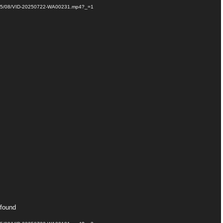
/2025/08/VID-20250722-WA00231.mp4?_=1
 found