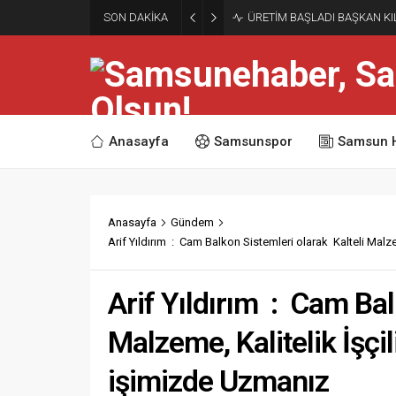
Nebiyan Fest Coşkusu Başlad
SON DAKİKA
Buluştu
Anasayfa
Samsunspor
Samsun 
Anasayfa
Gündem
Arif Yıldırım : Cam Balkon Sistemleri olarak Kalteli Mal
Arif Yıldırım : Cam Bal
Malzeme, Kalitelik İşç
işimizde Uzmanız