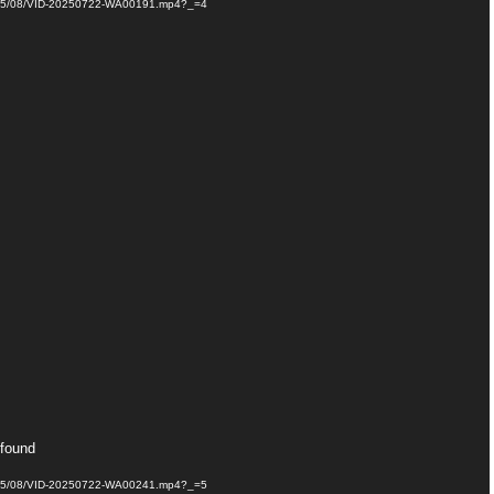
/2025/08/VID-20250722-WA00191.mp4?_=4
 found
/2025/08/VID-20250722-WA00241.mp4?_=5