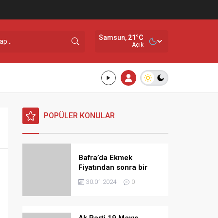
Samsun,
21
°C
Açık
POPÜLER KONULAR
Bafra’da Ekmek
Fiyatından sonra bir
Zamda Dolmuş
30.01.2024
0
Ücretlerine