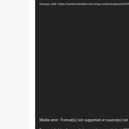
oynatıcı
Dosyayı indir: https://samsunehaber.com.tr/wp-content/uploads
Video
Media error: Format(s) not supported or source(s) not
oynatıcı