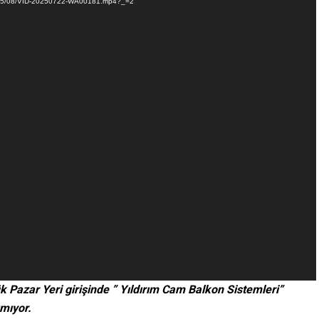
/2025/08/VID-20250722-WA00181.mp4?_=2
 Pazar Yeri girişinde ” Yıldırım Cam Balkon Sistemleri”
ımıyor.