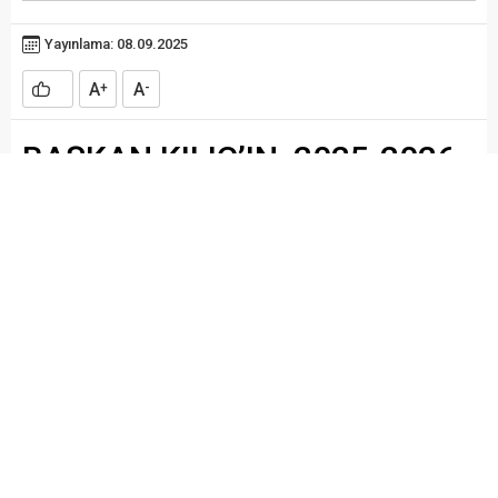
Yayınlama: 08.09.2025
A
A
+
-
BAŞKAN KILIÇ’IN 2025-2026
EĞİTİM ÖĞRETİM YILI MESAJI
Bafra Belediye Başkanı Hamit KILIÇ’ın 2025 – 2026
Eğitim Öğretim Yılı mesajı
Sevgili öğrencilerimiz, kıymetli öğretmenlerimiz ve değerli
velilerimiz,
2025-2026 eğitim-öğretim yılına başlarken, geleceğimizin