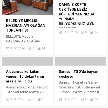
CANINIZ KÖFTE
ÇEKTİYSE LEZİZ
KÖFTECİ YANINIZDA
YERİMİZİ
BELEDİYE MECLİSİ
BİLİYORSUNUZ AYNI
HAZİRAN AYI OLAĞAN
YERDEYİZ
TOPLANTISI
04.06.2025
0
14
CANINIZ KÖFTE ÇEKTİYSE
BELEDİYE MECLİSİ
LEZİZ KÖFTECİ YANINIZDA
HAZİRAN AYI OLAĞAN
YERİMİZİ BİLİYORSUNUZ
TOPLANTISI Samsun’un
04.06.2026
0
14
AYNI YERDEYİZ SALİM
Bafra İlçe Belediye Meclisi
USTA – LEZZETİNDE
Haziran ayı olağan toplantısı
DAMAKLARDA İZ BIRAKAN
gerçekleştirildi. Belediye
KÖFTE LEZİZ KÖFTECİ
Meclisi Toplantı Salonu’nda
SİPARİŞ TEL : 0362 – 544 00
Belediye Başkanı Hamit Kılıç
Alaçam’da korkutan
Samsun TSO’da bayram
56 GSM : 0535 734 82 61
başkanlığında
yangın: 10 dekar tarım
coşkusu
KÖFTE – DÖNER – ÇORBA
gerçekleştirilen Haziran ayı
arazisi kül oldu
Samsun Ticaret ve Sanayi
SULU YEMEK ÇEŞİTLERİ
olağan Meclis Toplantısı şu
Alaçam’da korkutan yangın:
Odası’nın (TSO) geleneksel
ADRES : KIZILIRMAK SANAYİ
gündem maddeleri
10 dekar tarım arazisi kül
Kurban Bayramı kutlaması,
SİTESİ GİRİŞİ 8. SK....
görüşüldü: 1-Bafra
oldu Samsun Alaçam ilçesi
çok sayıda davetlinin
Belediye Meclisi’nin
08.07.2025
0
37
01.07.2023
0
25
Yenice Mahallesinde
katılımıyla birlik ve beraberlik
04.06.2026 tarihli Olağan
buğday ekili tarlalarda çıkan
içinde gerçekleşti. Samsun