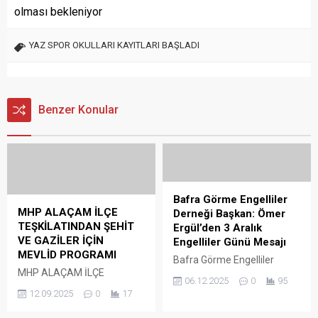
olması bekleniyor
YAZ SPOR OKULLARI KAYITLARI BAŞLADI
Benzer Konular
Bafra Görme Engelliler
MHP ALAÇAM İLÇE
Derneği Başkan: Ömer
TEŞKİLATINDAN ŞEHİT
Ergül’den 3 Aralık
VE GAZİLER İÇİN
Engelliler Günü Mesajı
MEVLİD PROGRAMI
Bafra Görme Engelliler
MHP ALAÇAM İLÇE
Derneği Başkan: Ömer
06.12.2025
0
95
TEŞKİLATINDAN ŞEHİT VE
Ergül’den 3 Aralık Engelliler
12.09.2025
0
17
GAZİLER İÇİN MEVLİD
Günü Mesajı Bafra Görme
PROGRAMI Milliyetçi
Engelliler Başkanı Ömer