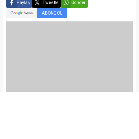
ABONE OL
Yayınlama: 16.06.2025
A
A
+
-
Kaçak Avcılığa Geçit Yok, 6 Ton Yasaklı Balığa ve Kaçak
Av Araçlarına El konuldu