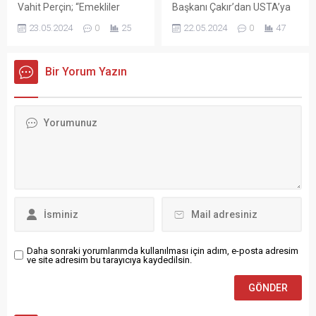
Vahit Perçin; “Emekliler
Başkanı Çakır’dan USTA’ya
PİDE SALONU Tabakhane
Yaşam Savaşı Veriyor” CHP
Ziyaret Zafer Partisi Bafra
23.05.2024
0
25
22.05.2024
0
47
Mahallesi Güven Sokak No :
Bafra İlçe Başkanı Vahit
İlçe Başkanı Bülent Çakır, 31
17 Bulvar Şubesimiz (1)
Perçin, aylık basın toplantısı
Mart 2024 Mahalli İdareler
yerimize bir sizlerin yoğun
sonrası yaptığı açıklamada
Seçiminde İshaklı Mahallesi
Bir Yorum Yazın
istek üzerine Şubemizi ikiye
Emeklinin zor günler
Muhtarı olarak seçilen Uğur
çıkardık. Emirefendi
geçirdiğini belirtti.
USTA’ya Muhtarlık binasında
Mahallesi...
Cumhuriyet Halk Partisi (
hayırlı olsun ziyaretinde
CHP) Bafra İlçe Başkanı
bulundu. Ziyarette karşılıklı
Vahit Perçin basın
fikir alışverişinde bulunuldu.
açıklamasındaki önemli satır
Başkan Çakır, İshaklı
başları söyle. Başkan Perçin,
Mahallesi Muhtarı Uğur
düşük emekli maaşlarıyla
USTA’ya mahallesi adına
yaşamaya...
yapacağı...
Daha sonraki yorumlarımda kullanılması için adım, e-posta adresim
ve site adresim bu tarayıcıya kaydedilsin.