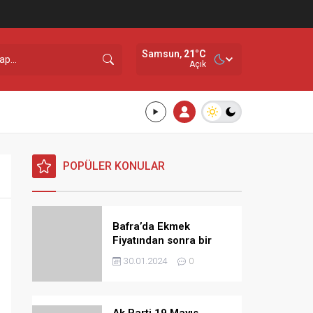
Samsun,
21
°C
Açık
POPÜLER KONULAR
Bafra’da Ekmek
Fiyatından sonra bir
Zamda Dolmuş
30.01.2024
0
Ücretlerine