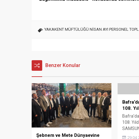
YAKAKENT MÜFTÜLÜĞÜ NİSAN AYI PERSONEL TOPLA
Benzer Konular
Bafra’d
108. Yı
Bafra’da
108. Yıl
SAMSUN’U
Amare Za
Şebnem ve Mete Dünyaevine
29.04.