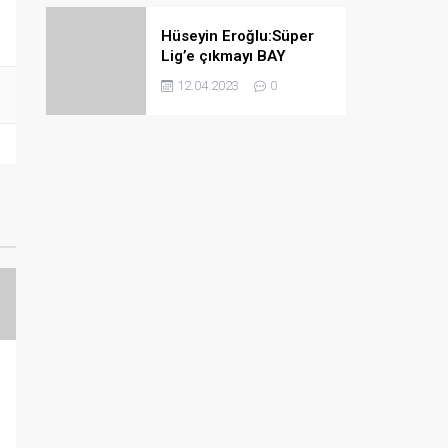
Hüseyin Eroğlu:Süper
Lig’e çıkmayı BAY
haftada bile
12.04.2023
0
garantileyebiliriz