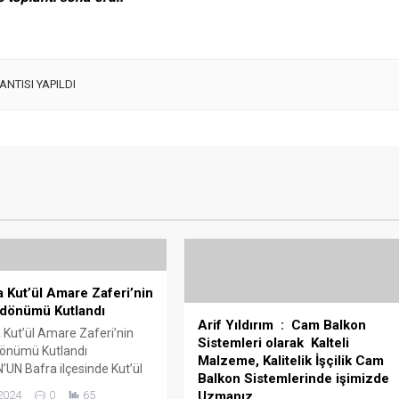
NTISI YAPILDI
a Kut’ül Amare Zaferi’nin
ldönümü Kutlandı
Arif Yıldırım : Cam Balkon
 Kut’ül Amare Zaferi’nin
Sistemleri olarak Kalteli
dönümü Kutlandı
Malzeme, Kalitelik İşçilik Cam
N Bafra ilçesinde Kut’ül
Balkon Sistemlerinde işimizde
feri’nin 108. Yıl Dönümü
2024
0
65
Uzmanız