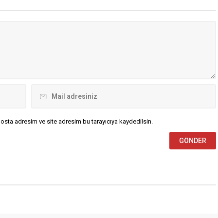
) tarafından düzenlenen
görev alacak. Ramazan Bayramı
 katıldı. Bafra TSO Başkan
nedeniyle karayolu ile seyahat
efa Kocabaş, inşaat
edecek vatandaşlarımızın...
ün mevcut zorluklarının
osta adresim ve site adresim bu tarayıcıya kaydedilsin.