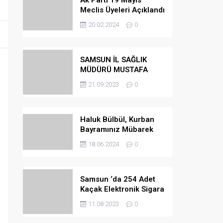
Ak Parti 19 Mayıs
Meclis Üyeleri Açıklandı
20.02.2024
0
SAMSUN İL SAĞLIK
MÜDÜRÜ MUSTAFA
URAS OLDU
21.09.2023
0
Haluk Bülbül, Kurban
Bayramınız Mübarek
Olsun
18.06.2024
0
Samsun ‘da 254 Adet
Kaçak Elektronik Sigara
Ele Geçirilmiştir
11.08.2023
0