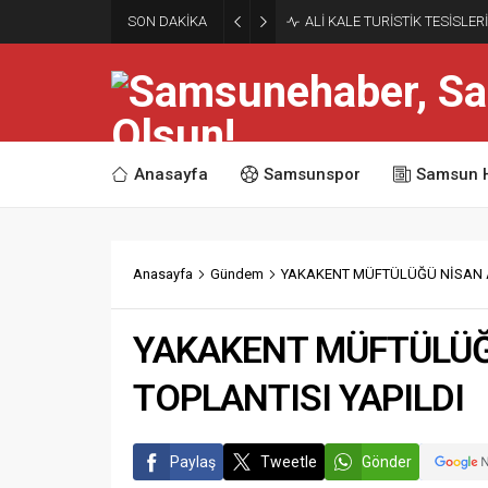
SON DAKİKA
ALİ KALE TURİSTİK TESİSLE
Anasayfa
Samsunspor
Samsun 
Anasayfa
Gündem
YAKAKENT MÜFTÜLÜĞÜ NİSAN AY
YAKAKENT MÜFTÜLÜĞ
TOPLANTISI YAPILDI
Paylaş
Tweetle
Gönder