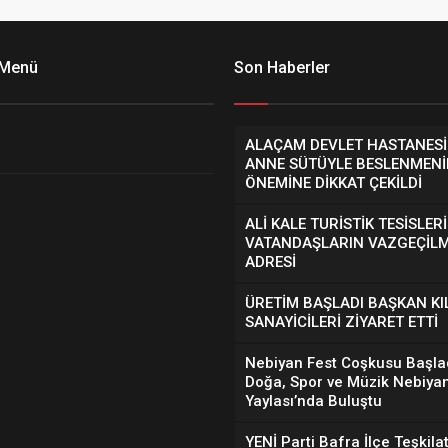
 Menü
Son Haberler
ALAÇAM DEVLET HASTANES
ANNE SÜTÜYLE BESLENMEN
ÖNEMİNE DİKKAT ÇEKİLDİ
ALİ KALE TURİSTİK TESİSLERİ
VATANDAŞLARIN VAZGEÇİL
ADRESİ
ÜRETİM BAŞLADI BAŞKAN KI
SANAYİCİLERİ ZİYARET ETTİ
Nebiyan Fest Coşkusu Başlad
Doğa, Spor ve Müzik Nebiya
Yaylası’nda Buluştu
YENİ Parti Bafra İlçe Teşkilat