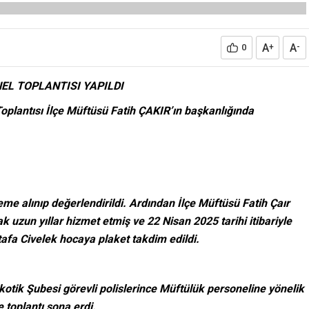
A
A
0
+
-
L TOPLANTISI YAPILDI
oplantısı İlçe Müftüsü Fatih ÇAKIR’ın başkanlığında
eme alınıp değerlendirildi. Ardından İlçe Müftüsü Fatih Çaır
uzun yıllar hizmet etmiş ve 22 Nisan 2025 tarihi itibariyle
afa Civelek hocaya plaket takdim edildi.
tik Şubesi görevli polislerince Müftülük personeline yönelik
 toplantı sona erdi.