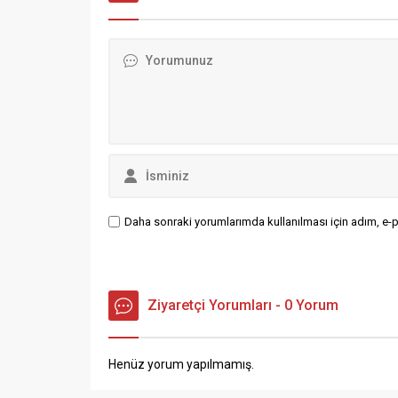
Meydanın da Cumartesi saat
(SİMDER
19:00’da başlayacak. Konserde,
programa
Halk Oyunları başta olmak üzere
Serdal S
Rumeli Ekrem ve IIire İsmajli İpekli
sektörün
sanatçılar sahne...
ele...
Daha sonraki yorumlarımda kullanılması için adım, e-p
Ziyaretçi Yorumları - 0 Yorum
Henüz yorum yapılmamış.