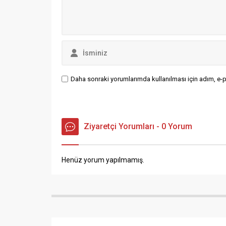
devam ediyor
Paylaş
Tweetle
Gönder
Yayınlama: 13.03.2025
1930 Bafraspor Bal Ligi Yolunda Yoluna Kayı
Bölgesel Bal Ligine yükselme Playy Off maç
olduğu 1-0 geriye düştüğü maçta Tekkeköysp
puanını 9 çıkarırken liderliğini kayıpsız sürdü
Bölgesel Bal Ligine yükselme Playy Off maçl