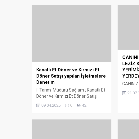
BAŞKAN
CAN DOSTLARIN MAMASI
OSB TA
BÜYÜKŞEHİR’DEN
İSTİHD
Samsun Büyükşehir Belediyesi’ne
BAŞKAN 
ait Mama Üretim Tesisi’nde üretilen
TARIMS
1690 ton mama ile 100 bin can
İSTİHDA
dostunun karnını doyurdu. Samsun
24.06.
10.08.2023
0
17
Ovası, T
Büyükşehir Belediye Başkanı
dev bir p
Mustafa Demir; Hem israfı
Bafra Se
önlüyoruz, hem de can
Bölgesi,
dostlarımızın sağlıklı beslenmesini
seraların
sağlıyoruz.” Dedi. Samsun
Bir Yorum Yazın
yatırım 
Büyükşehir Belediyesi, hastane,
Başkanı 
restoran, üniversiteler, okullar gibi
Belediyes
mekanlarda oluşan artan yemekleri
arasında 
toplayarak Güçten Düşmüş...