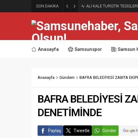
SON DAKİKA
ALİ KALE TURİSTİK TESİSLE
Anasayfa
Samsunspor
Samsun 
Anasayfa
Gündem
BAFRA BELEDİYESİ ZABITA EKİP
BAFRA BELEDİYESİ ZAB
DENETİMİNDE
Paylaş
Tweetle
Gönder