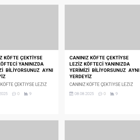
 KILIÇ: “BAFRA SERA
Taleplerimize Acilen yanıt
RIMSAL KALKINMA VE
bekliyoruz Mali Müşavirlerin iş
AM HAMLESİDİR”
yükünü hafifletecek çözümler
acilen hayata geçirilmelidir
KILIÇ: “BAFRA SERA OSB
AL KALKINMA VE
Taleplerimize Acilen yanıt
M HAMLESİDİR” Bafra
bekliyoruz Mali Müşavirlerin iş
2025
0
10
24.04.2024
0
39
ürkiye tarımına yön verecek
yükünü hafifletecek çözümler
rojeye ev sahipliği yapıyor.
acilen hayata geçirilmelidir
ra Organize Sanayi
Samsun Serbest Muhasebeci Mali
 Türkiye’nin en modern
Müşavirler Odası Başkanı Dilaver
ın kurulacağı önemli bir
Öğütcü “Samsun’da 1063 Mali
merkezi oluyor. Belediye
Müşavirin, Türkiye’de ise 130 bin
Hamit Kılıç, Bafra
Mali Müşavirin işlerini daha sağlıklı
i’nin kurucu ortakları
bir şekilde yapabilmesi için haklı ve
yer aldığı Sera OSB...
insani taleplerimiz ivedilikle hayata
geçirilmeli” dedi. Samsun Serbest...