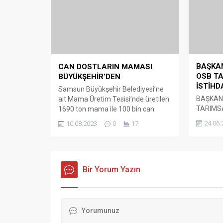
Daha sonraki yorumlarımda kullanılması için adım, e-p
Ziyaretçi Yorumları - 0 Yorum
Henüz yorum yapılmamış.
Anasayfa
Gündem
1930 Bafraspor Bal Ligi Yolunda
1930 Bafraspor Bal Lig