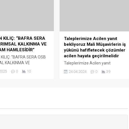
osta adresim ve site adresim bu tarayıcıya kaydedilsin.
 Yoluna Kayıpsız devam ediyor
i Yolunda Yoluna Kayıpsız