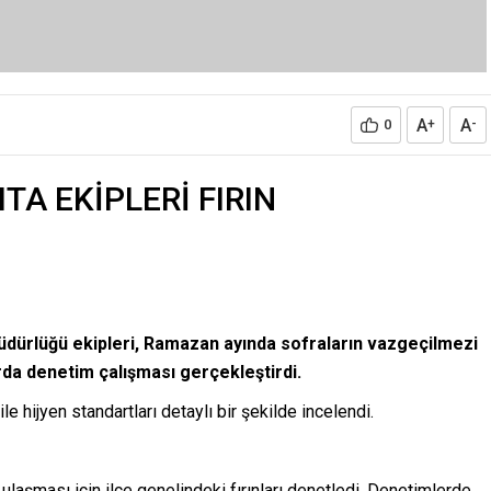
fırınlara ihtar ve cezai işlem uygulandı. Denetimlerde 4 ayrı
latıldı. İşletme sahiplerine cezai işlem uygulandı.
e Ramazan ayı boyunca ekiplerimiz sıkı denetim çalışması
riske atan hiçbir çalışmaya müsaade etmeyeceğiz. Denetim
, gramajında üretim yapan tüm işletmelerimize teşekkür
iz hızla devam edecek” dedi.
MİNDE