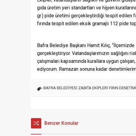
Kanatlı Et Döner ve Kırmızı Et
Döner Satışı yapılan İşletmelere
Denetim
İl Tarım Müdürü Sağlam ; Kanatlı Et
Döner ve Kırmızı Et Döner Satışı
yapılan İşletmelere Denetim
CANINI
09.04.2025
0
42
uygulandı Samsun’da Samsun İl
LEZİZ 
Tarım ve Orman Müdürlüğü
YERİMİ
ekiplerince Kanatlı Et Döner ve
YERDE
Kırmızı Et Döner Satışı yapılan
CANINIZ
İşletmelere Denetim yapıldı.
KÖFTECİ
21.07.
Samsun İli sınırları içerisinde kıyma,
BİLİYO
yaprak ve karışık et döner ve
SALİM U
kanatlı...
DAMAKL
LEZİZ K
– 544 00
KÖFTE –
YEMEK Ç
KIZILIRM
SK....