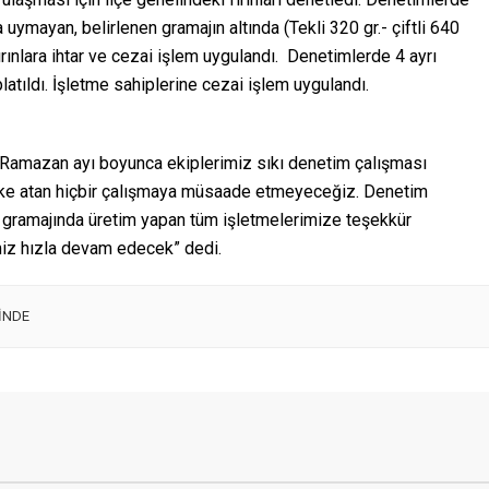
Z KÖFTE ÇEKTİYSE
CANINIZ KÖFTE ÇEKTİYSE
KÖFTECİ YANINIZDA
LEZİZ KÖFTECİ YANINIZDA
Zİ BİLİYORSUNUZ AYNI
YERİMİZİ BİLİYORSUNUZ AYNI
YİZ
YERDEYİZ
 KÖFTE ÇEKTİYSE LEZİZ
CANINIZ KÖFTE ÇEKTİYSE LEZİZ
 YANINIZDA YERİMİZİ
KÖFTECİ YANINIZDA YERİMİZİ
2025
0
9
08.08.2025
0
9
RSUNUZ AYNI YERDEYİZ
BİLİYORSUNUZ AYNI YERDEYİZ
STA – LEZZETİNDE
SALİM USTA – LEZZETİNDE
ARDA İZ BIRAKAN KÖFTE
DAMAKLARDA İZ BIRAKAN KÖFTE
ÖFTECİ SİPARİŞ TEL : 0362
LEZİZ KÖFTECİ SİPARİŞ TEL : 0362
 56 GSM : 0535 734 82 61
– 544 00 56 GSM : 0535 734 82 61
 DÖNER – ÇORBA SULU
KÖFTE – DÖNER – ÇORBA SULU
EŞİTLERİ ADRES :
YEMEK ÇEŞİTLERİ ADRES :
AK SANAYİ SİTESİ GİRİŞİ 8.
KIZILIRMAK SANAYİ SİTESİ GİRİŞİ 8
SK....