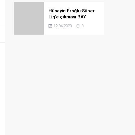
Hüseyin Eroğlu:Süper
Lig’e çıkmayı BAY
haftada bile
12.04.2023
0
garantileyebiliriz