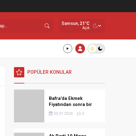
Samsun,
21
°C
Açık
POPÜLER KONULAR
Bafra’da Ekmek
Fiyatından sonra bir
Zamda Dolmuş
30.01.2024
0
Ücretlerine