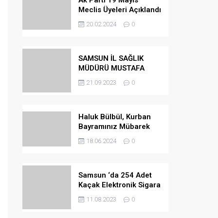
Ak Parti 19 Mayıs
Meclis Üyeleri Açıklandı
20.02.2024
0
SAMSUN İL SAĞLIK
MÜDÜRÜ MUSTAFA
URAS OLDU
21.09.2023
0
Haluk Bülbül, Kurban
Bayramınız Mübarek
Olsun
18.06.2024
0
Samsun ‘da 254 Adet
Kaçak Elektronik Sigara
Ele Geçirilmiştir
11.08.2023
0