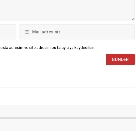
ABONE OL
A
A
+
-
psız devam ediyor
larının üçüncü haftasında 1930 Bafraspor deplasmanda konuk
or’un Şahan, Ozan ve Gökay’ın golleriyle 3-1 mağlup ederek
rdü.
arının üçüncü haftasında 1930 Bafraspor Tekkeköyspor’a