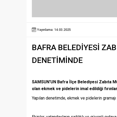
gr.) pide üretimi gerçekleştirdiği tespit edilen 
fırında tespit edilen eksik gramajlı 112 pide top
Bafra Belediye Başkanı Hamit Kılıç, “İlçemizd
gerçekleştiriyor. Vatandaşlarımızın sağlığını 
çalışmaları kapsamında kurallara uygun çalışan
ediyorum. Ramazan sonuna kadar denetimlerim
BAFRA BELEDİYESİ ZABITA EKİPLERİ FIRIN DENETİ
Benzer Konular