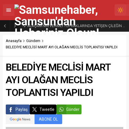
ALAÇAM’NIN VERİMLİ TOPRAKLARINDA YETİŞEN ÇİLEĞİN MARKASIYLA DOĞAL LEZZETİNİ GELECEĞE TAŞIYORUZ
Anasayfa
Gündem
BELEDİYE MECLİSİ MART AYI OLAĞAN MECLİS TOPLANTISI YAPILDI
BELEDİYE MECLİSİ MART
AYI OLAĞAN MECLİS
TOPLANTISI YAPILDI
Paylaş
Tweetle
Gönder
ABONE OL