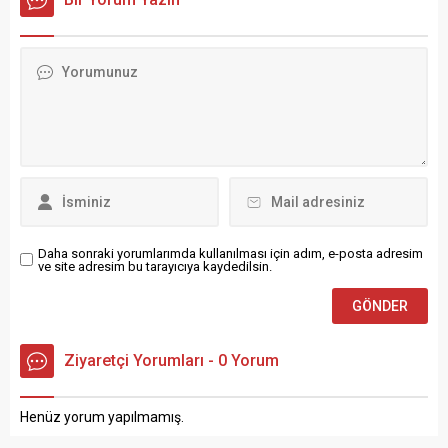
Olgun için Yakakent
alanında incelemelerde
Belediyesi tarafından ilçe
bulunuldu. İnceleme
Cumhuriyet Meydanında
ziyaretine Yakakent
karşılama töreni tertip edildi.
Belediye Başkanı Dr.
Uzun araç konvoyu ve
Şerafettin Aydoğdu, Bafra
meşalelerle ilçeye giriş
Ticaret ve Sanayi Odası
yapan Olgun’u davul zurna
(TSO) Başkanı Serdal Sefa
eşliğinde...
Kocabaş, Samsun Sanayi ve
Teknoloji İl Müdürü...
Daha sonraki yorumlarımda kullanılması için adım, e-posta adresim
ve site adresim bu tarayıcıya kaydedilsin.
Ziyaretçi Yorumları - 0 Yorum
Henüz yorum yapılmamış.