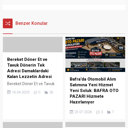
Benzer Konular
Bereket Döner Et ve
Tavuk Dönerin Tek
Adresi Damaklardaki
Kalan Lezzetin Adresi
Bafra’da Otomobil Alım
Bereket Döner Et ve Tavuk
Satımına Yeni Hizmet
Dönerin Tek Adresi
Yeni Soluk: BAFRA OTO
16.04.2025
0
26
Damaklardaki Kalan
PAZARI Hizmete
Lezzetin Adresi Bereket
Hazırlanıyor
Döner Et ve Tavuk Dönerin
Bafra’da Otomobil Alım
23.07.2026
0
7
Tek Adresi Ramazan
Satımına Yeni Hizmet Yeni
Koçyiğit ve Ali Özkan Bedir
Soluk: BAFRA OTO PAZARI
Damaklarınızda Kalan
Hizmete Hazırlanıyor