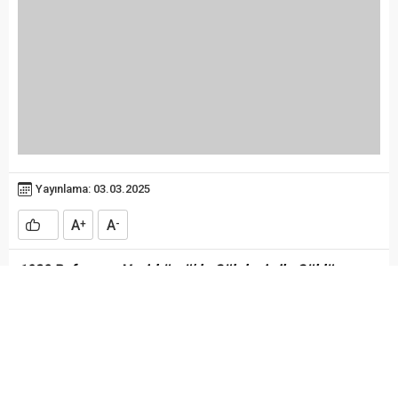
Yayınlama: 03.03.2025
A
A
+
-
1930 Bafraspor Vezirköprü’de Gökdeniz ile Güldü
Bölgesel Bal Ligine yükselme Playy Off maçlarının ilk
haftasında 1930 Bafraspor Vezirköprü Belediyespor
deplasmanında ikinci devrede Gökdeniz ile bulduğu