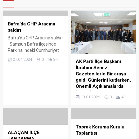
Bafra’da CHP Aracına
saldırı
Bafra’da CHP Aracına saldırı
Samsun Bafra ilçesinde
Park halindeki Cumhuriyet
Halk Partisi aracına saldırı
07.04.2024
0
34
AK Parti İlçe Başkanı
gerçekleşti. Samsun Bafra
İbrahim Semiz
ilçesinde Park halindeki
Gazetecilerle Bir araya
Cumhuriyet Halk Partisi
geldi Günlerini kutlarken,
aracına saldırı gerçekleşti.
Önemli Açıklamalarda
Saldırı da aracın camları
bulundu
kırıldı, lastikleri kesilen aracın
13.01.2026
0
41
lastikleri patlatıldı.
AK Parti İlçe Başkanı
Cumhuriyet Halk Partisi
İbrahim Semiz Gazetecilerle
(CHP) Bafra İlçe Başkanı
Bir araya geldi Günlerini
Vahit Perçin; bu bize yapılan
kutlarken, Önemli
ilk...
Açıklamalarda bulundu AK
Toprak Koruma Kurulu
Parti Bafra İlçe Başkanı
ALAÇAM İLÇE
Toplantısı
İbrahim Semiz, 10 Ocak
JANDARMA