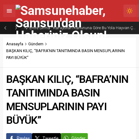
Emre Sırma : Karayolları Kanununa Göre Bu Yola Hayvan Çıkarmak Yasak
Anasayfa
Gündem
BAŞKAN KILIÇ, “BAFRA’NIN TANITIMINDA BASIN MENSUPLARININ
PAYI BÜYÜK”
BAŞKAN KILIÇ, “BAFRA’NIN
TANITIMINDA BASIN
MENSUPLARININ PAYI
BÜYÜK”
Paylaş
Tweetle
Gönder