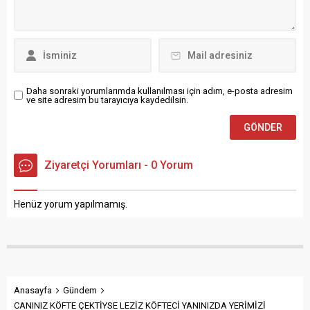
süsleyen tarihi tahinli
ve çalışanlarımızın
Ramazan pideleri bu yıl da
mağduriyet yaşamaması
ilgi görüyor. ” Örf – Adet,
adına yolların...
gelenek...
Daha sonraki yorumlarımda kullanılması için adım, e-posta adresim
ve site adresim bu tarayıcıya kaydedilsin.
Ziyaretçi Yorumları - 0 Yorum
Henüz yorum yapılmamış.
Anasayfa
Gündem
CANINIZ KÖFTE ÇEKTİYSE LEZİZ KÖFTECİ YANINIZDA YERİMİZİ