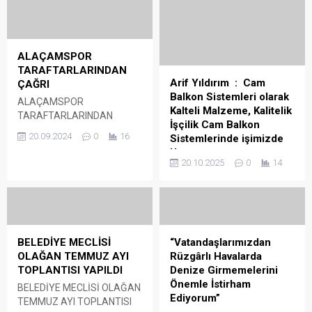
ALAÇAMSPOR
TARAFTARLARINDAN
Arif Yıldırım : Cam
ÇAĞRI
Balkon Sistemleri olarak
ALAÇAMSPOR
Kalteli Malzeme, Kalitelik
TARAFTARLARINDAN
İşçilik Cam Balkon
ÇAĞRI Alaçamspor
20.09.2024
0
16
Sistemlerinde işimizde
taraftarlarından çağrı: “Stadı
Uzmanız
boş bırakmayalım”
20.10.2025
0
14
Arif Yıldırım : Cam Balkon
Alaçamspor, maddi
Sistemleri olarak Kalteli
imkansızlıklardan dolayı
Malzeme, Kalitelik İşçilik
Samsun Süper Amatör
Cam Balkon Sistemlerinde
Lig’inden çekilme kararı
işimizde Uzmanız 15 yıldır
almıştı. Alaçamspor
Cam Balkon işinde uzman
taraftarı, takımlarına sahip
BELEDİYE MECLİSİ
“Vatandaşlarımızdan
olan Arif Yıldırım ” Yıldırım
çıkmaları için yetkililere
OLAĞAN TEMMUZ AYI
Rüzgârlı Havalarda
Cam Balkon Sistemleri ”
çağrıda bulunarak, ”
TOPLANTISI YAPILDI
Denize Girmemelerini
olarak kendi işimizde değerli
Alaçam’ı sporsuz
Önemle İstirham
BELEDİYE MECLİSİ OLAĞAN
müşterilerimize hizmet
bırakmayın. Çocukları
Ediyorum”
TEMMUZ AYI TOPLANTISI
veriyoruz. Yıldırım Cam
spordan koparmayalım.