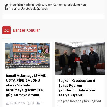
İnsanlığın kaderini değiştirecek Kanser aşısı bulunurken
,
Tarih verildi Ücretsiz dağıtılacak
Benzer Konular
İsmail Aslantaş ; İSMAİL
USTA PİDE SALONU
Başkan Kocabaş’tan 6
olarak Sizlerle
Şubat Deprem
büyümeye gücümüze
Şehitlerinin Ailelerine
güç katmaya devam
Taziye Ziyareti
ediyoruz, Damak tadınıza
Başkan Kocabaş’tan 6 Şubat
02.02.2026
0
11
yön vermeye, lezzet ile
Deprem Şehitlerinin