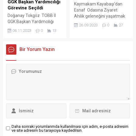
Yukarı Elma Mahallesi’nde
GGK Başkan Yardımcılığı
Kaymakam Kayabaşı’dan
yükselme Playy Off maçı
Aile mezarlığında toprağa
Görevine Seçildi
Esnaf Odasına Ziyaret
olan...
verildi. Bafra’nın Yakıntaş
Doğanay Tokgöz TOBB İl
Ahilik geleneğini yaşatmak
Kazandere mevkiinde park
GGK Başkan Yardımcılığı
ve gelecek nesillere taşımak
halindeki tıra çarpan
26.09.2023
0
27
Görevine Seçildi Samsun
amacıyla bu yıl 18-24 Eylül
06.11.2023
0
13
otomobilde hayatını
TSO koordinatörlüğünde
tarihleri arasında Ahilik
kaybeden Hüseyin Bulut ile
çalışmalarını yürüten ve
Haftası kutlamaları ve
eşi Gönül Bulut,...
geçtiğimiz günler yapılan
ziyaretleri sürüyor. Bu
Bir Yorum Yazın
seçimler neticesinde
kapsamda Alaçam
Doğanay Tokgöz TOBB İl
Kaymakamı Fatih Kayabaşı,
GGK Başkan Yardımcılığı
Alaçam Esnaf ve
görevine seçildi. Samsun
Sanatkarlar Odası Başkanı
TSO koordinatörlüğünde
Vedat Özyılmaz‘ı ziyaret
çalışmalarını yürüten ve
ederek Ahilik haftasını
geçtiğimiz günlerde yapılan
kutladı. Esnaf ve
seçimler neticesinde TOBB
Sanatkarlar Odası...
Samsun Kadın Girişimciler
İcra Kurulu (KGK) ile TOBB...
Daha sonraki yorumlarımda kullanılması için adım, e-posta adresim
ve site adresim bu tarayıcıya kaydedilsin.