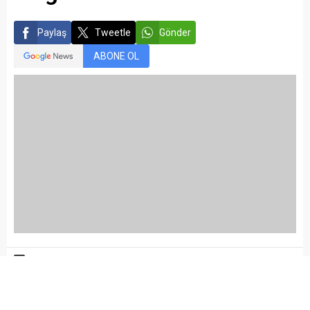
Paylaş
Tweetle
Gönder
ABONE OL
Yayınlama: 18.12.2024
A
A
+
-