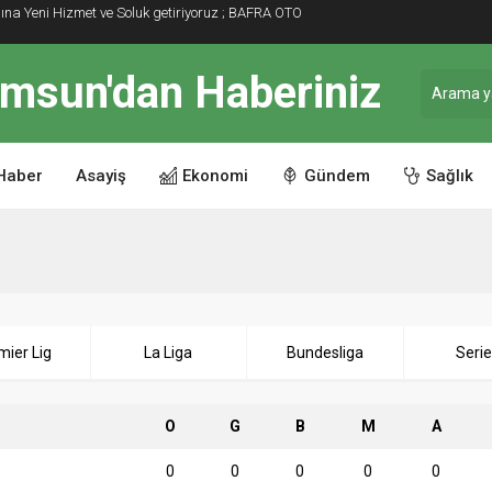
 KATKI SAĞLAYAN TEKSTİL FABRİKASINA ZİYARET
Haber
Asayiş
Ekonomi
Gündem
Sağlık
mier Lig
La Liga
Bundesliga
Seri
O
G
B
M
A
0
0
0
0
0