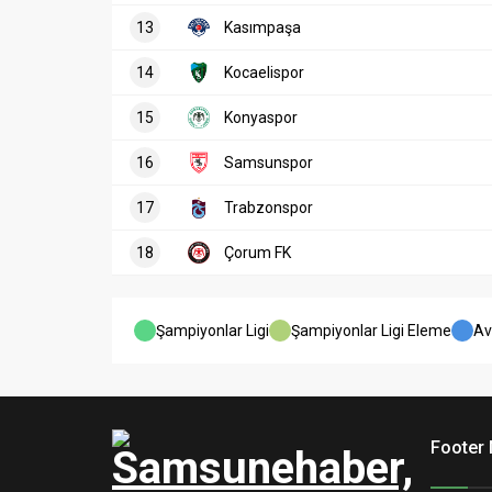
13
Kasımpaşa
14
Kocaelispor
15
Konyaspor
16
Samsunspor
17
Trabzonspor
18
Çorum FK
Şampiyonlar Ligi
Şampiyonlar Ligi Eleme
Av
Footer