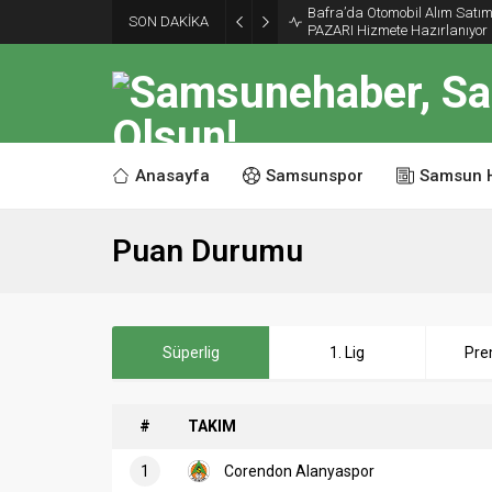
SON DAKİKA
VALİ TAVLI’DAN, İSTİHDAMA
Anasayfa
Samsunspor
Samsun 
Puan Durumu
Süperlig
1. Lig
Pre
#
TAKIM
1
Corendon Alanyaspor