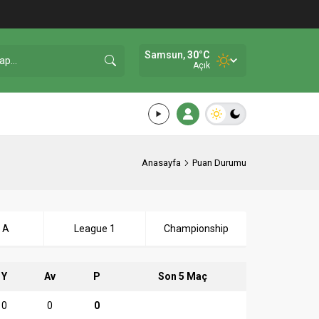
Samsun,
30
°C
Açık
Anasayfa
Puan Durumu
e A
League 1
Championship
Y
Av
P
Son 5 Maç
0
0
0