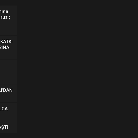
mına
ruz ;
 KATKI
SINA
I’DAN
LCA
AŞTI