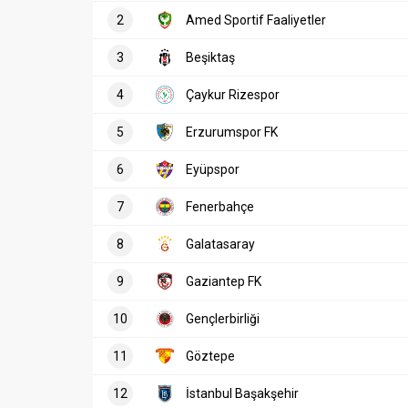
2
Amed Sportif Faaliyetler
3
Beşiktaş
4
Çaykur Rizespor
5
Erzurumspor FK
6
Eyüpspor
7
Fenerbahçe
8
Galatasaray
9
Gaziantep FK
10
Gençlerbirliği
11
Göztepe
12
İstanbul Başakşehir